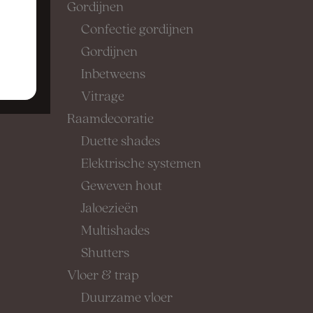
Gordijnen
Confectie gordijnen
Gordijnen
Inbetweens
Vitrage
Raamdecoratie
Duette shades
Elektrische systemen
Geweven hout
Jaloezieën
Multishades
Shutters
Vloer & trap
Duurzame vloer