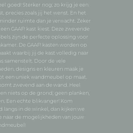
el goed! Sterker nog; zo krijg je een
t, precies zoals jij het wenst. En het
 minder ruimte dan je verwacht. Zeker
r een GAAF! kast kiest. Deze zwevende
ls zijn de perfecte oplossing voor
kamer. De GAAF! kasten worden op
kt waarbij jij de kast volledig naar
s samenstelt. Door de vele
eden, designs en kleuren maak je
tot een uniek wandmeubel op maat.
 komt zwevend aan de wand. Heel
 en niets op de grond; geen planken,
n. Een echte blikvanger! Kom
nd langs in de winkel, dan kijken we
 naar de mogelijkheden van jouw
andmeubel!