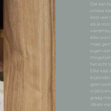
Dat kan he
unieke kas
kost veel
als je voo
wandmeube
elke woon
maat gemaa
eigen wen
mogelijkh
het echt 
Elke kast
bijzonder
geen pote
vrijblijve
graag mee
ideale w