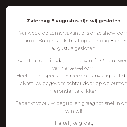
Zaterdag 8 augustus zijn wij gesloten
Vanwege de zomervakantie is onze showroo
aan de Burgersdijkstraat op zaterdag 8 én 15
augustus gesloten.
Aanstaande dinsdag bent u vanaf 13.30 uur we
van harte welkom.
Heeft u een speciaal verzoek of aanvraag, laat d
alvast uw gegevens achter door op de butto
hieronder te klikken.
Bedankt voor uw begrip, en graag tot snel in o
winkel!
Hartelijke groet,