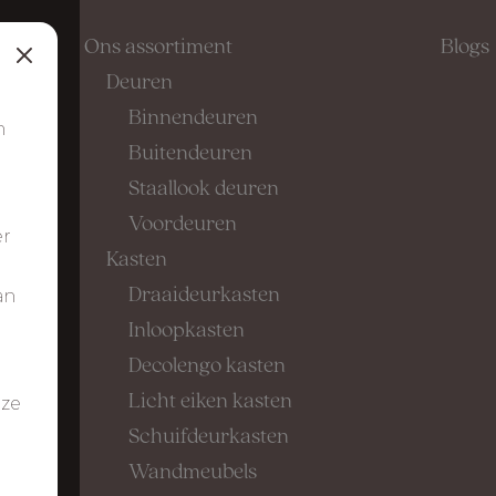
Ons assortiment
Blogs
Deuren
Binnendeuren
m
Buitendeuren
Staallook deuren
Voordeuren
er
Kasten
Draaideurkasten
an
n
Inloopkasten
Decolengo kasten
Licht eiken kasten
nze
Schuifdeurkasten
Wandmeubels