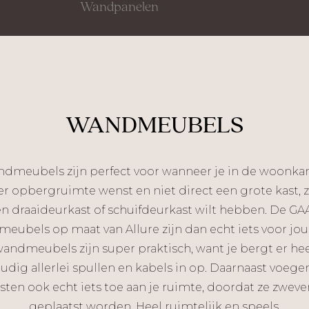
Wandpanelen
WANDMEUBELS
dmeubels zijn perfect voor wanneer je in de woonk
r opbergruimte wenst en niet direct een grote kast, z
n draaideurkast of schuifdeurkast wilt hebben. De GA
eubels op maat van Allure zijn dan echt iets voor jou
andmeubels zijn super praktisch, want je bergt er he
udig allerlei spullen en kabels in op. Daarnaast voege
sten ook echt iets toe aan je ruimte, doordat ze zwev
geplaatst worden. Heel ruimtelijk en speels.