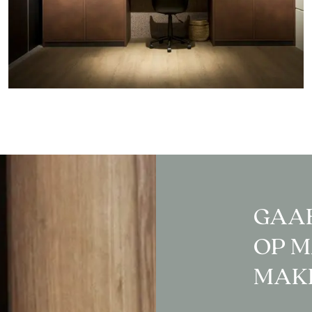
GAA
OP M
MAK