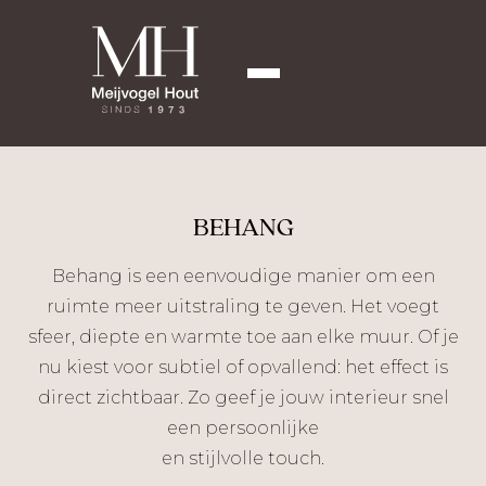
BEHANG
Behang is een eenvoudige manier om een
ruimte meer uitstraling te geven. Het voegt
sfeer, diepte en warmte toe aan elke muur. Of je
nu kiest voor subtiel of opvallend: het effect is
direct zichtbaar. Zo geef je jouw interieur snel
een persoonlijke
en stijlvolle touch.