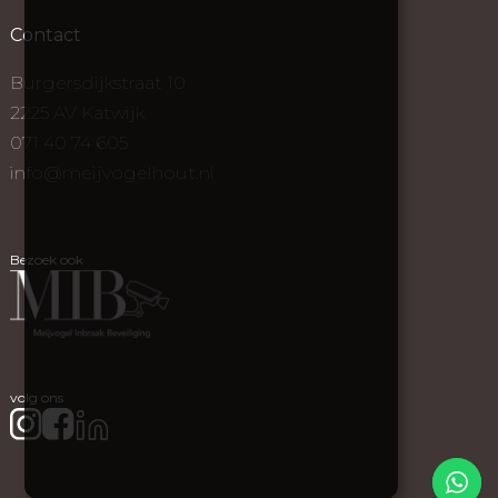
Contact
Burgersdijkstraat 10
2225 AV Katwijk
071 40 74 605
info@meijvogelhout.nl
Bezoek ook
volg ons