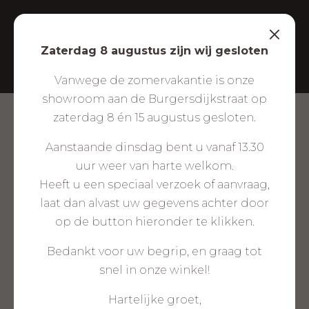
Zaterdag 8 augustus zijn wij gesloten
Vanwege de zomervakantie is onze
showroom aan de Burgersdijkstraat op
zaterdag 8 én 15 augustus gesloten.
ELEKTRISCHE VLOERVERWARMING
Aanstaande dinsdag bent u vanaf 13.30
uur weer van harte welkom.
Bij Meijvogel Hout in Katwijk aan Zee ontdek je
Heeft u een speciaal verzoek of aanvraag,
het comfort van elektrische vloerverwarming –
laat dan alvast uw gegevens achter door
ideaal voor wie houdt van warme voeten, een
op de button hieronder te klikken.
strak interieur én energiezuinig verwarmen. Of
Bedankt voor uw begrip, en graag tot
je nu kiest voor de badkamer, woonkamer of
snel in onze winkel!
een compleet verwarmde benedenverdieping:
elektrische vloerverwarming biedt comfort, stijl
Hartelijke groet,