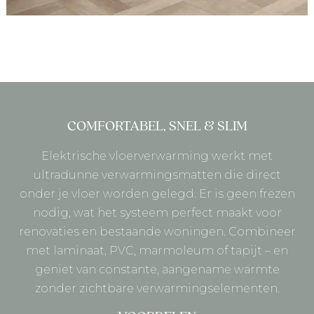
COMFORTABEL, SNEL & SLIM
Elektrische vloerverwarming werkt met
ultradunne verwarmingsmatten die direct
onder je vloer worden gelegd. Er is geen frezen
nodig, wat het systeem perfect maakt voor
renovaties en bestaande woningen. Combineer
met laminaat, PVC, marmoleum of tapijt – en
geniet van constante, aangename warmte
zonder zichtbare verwarmingselementen.