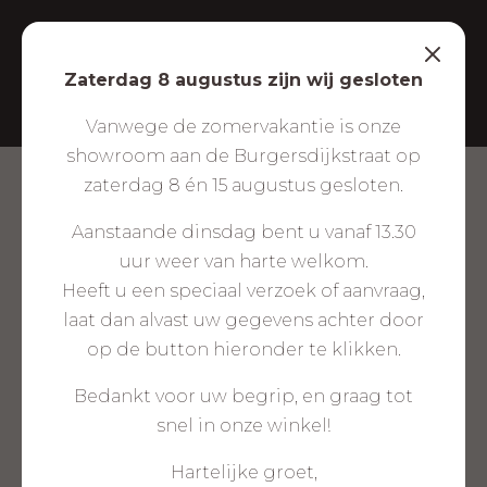
Zaterdag 8 augustus zijn wij gesloten
Vanwege de zomervakantie is onze
showroom aan de Burgersdijkstraat op
zaterdag 8 én 15 augustus gesloten.
DEURMATTEN
Aanstaande dinsdag bent u vanaf 13.30
uur weer van harte welkom.
Bij Meijvogel Hout in Katwijk aan Zee vind je
Heeft u een speciaal verzoek of aanvraag,
deurmatten die meer doen dan alleen vuil
laat dan alvast uw gegevens achter door
tegenhouden. Ze zijn stijlvol, functioneel en
op de button hieronder te klikken.
beschermen je vloer tegen vuil, vocht en
Bedankt voor uw begrip, en graag tot
slijtage. Of je nu een compacte schoonloopmat
snel in onze winkel!
zoekt voor thuis of een stevige entreemat voor
je kantoor of winkel – wij bieden deurmatten
Hartelijke groet,