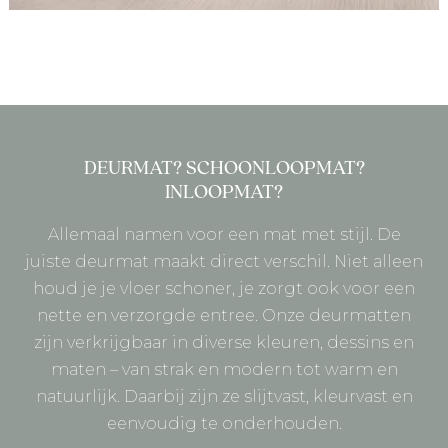
DEURMAT? SCHOONLOOPMAT?
INLOOPMAT?
Allemaal namen voor een mat met stijl. De
juiste deurmat maakt direct verschil. Niet alleen
houd je je vloer schoner, je zorgt ook voor een
nette en verzorgde entree. Onze deurmatten
zijn verkrijgbaar in diverse kleuren, dessins en
maten – van strak en modern tot warm en
natuurlijk. Daarbij zijn ze slijtvast, kleurvast en
eenvoudig te onderhouden.