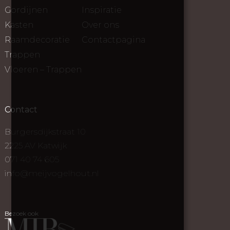
Gordijnen
Inspiratie
Kasten
Over ons
Raamdecoratie
Contactpagina
Trappen
Vloeren – Trappen
Contact
Burgersdijkstraat 10
2225 AV Katwijk
071 40 74 605
info@meijvogelhout.nl
Bezoek ook