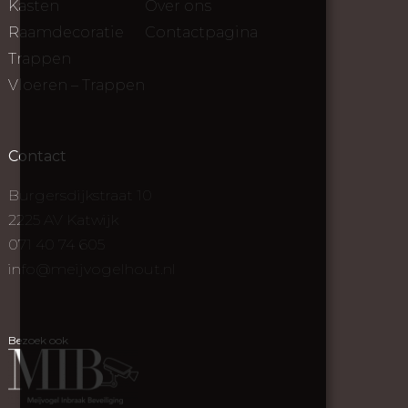
Kasten
Over ons
Raamdecoratie
Contactpagina
Trappen
Vloeren – Trappen
Contact
Burgersdijkstraat 10
2225 AV Katwijk
071 40 74 605
info@meijvogelhout.nl
Bezoek ook