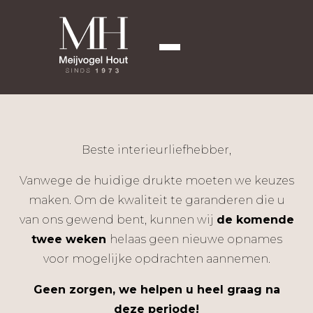
Beste interieurliefhebber,
Vanwege de huidige drukte moeten we keuzes
maken. Om de kwaliteit te garanderen die u
van ons gewend bent, kunnen wij
de komende
twee weken
helaas geen nieuwe opnames
voor mogelijke opdrachten aannemen.
Geen zorgen, we helpen u heel graag na
deze periode!