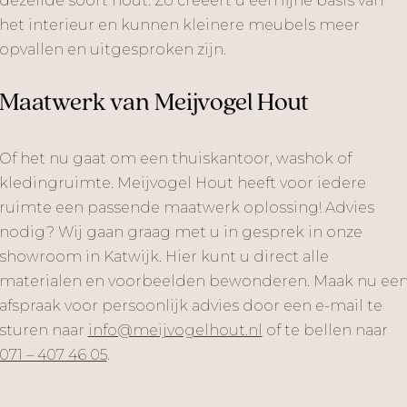
dezelfde soort hout. Zo creëert u een fijne basis van
het interieur en kunnen kleinere meubels meer
opvallen en uitgesproken zijn.
Maatwerk van Meijvogel Hout
Of het nu gaat om een thuiskantoor, washok of
kledingruimte. Meijvogel Hout heeft voor iedere
ruimte een passende maatwerk oplossing! Advies
nodig? Wij gaan graag met u in gesprek in onze
showroom in Katwijk. Hier kunt u direct alle
materialen en voorbeelden bewonderen. Maak nu ee
afspraak voor persoonlijk advies door een e-mail te
sturen naar
info@meijvogelhout.nl
of te bellen naar
071 – 407 46 05
.