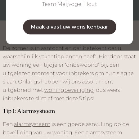
Team Meijvogel Hout
Maak alvast uw wens kenbaar
De zomer is in aantocht en dat betekent dat u
waarschijnlijk vakantieplannen heeft. Hierdoor staat
uw woning een tijdje er ‘onbewoond’ bij. Een
uitgelezen moment voor inbrekers om hun slag te
slaan. Onlangs hebben wij ons assortiment
uitgebreid met
woningbeveiliging
, dus wees
inbrekers te slim af met deze 5 tips!
Tip 1: Alarmsysteem
Een
alarmsysteem
is een goede aanvulling op de
beveiliging van uw woning. Een alarmsysteem