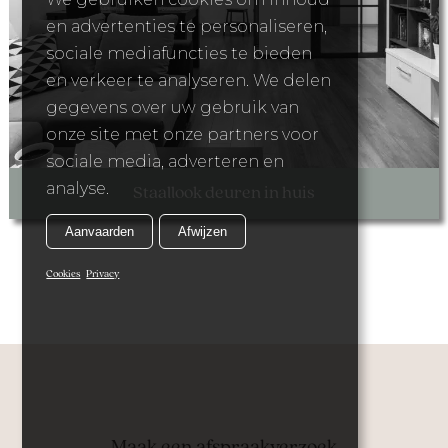
en advertenties te personaliseren,
sociale mediafuncties te bieden
en verkeer te analyseren. We delen
gegevens over uw gebruik van
onze site met onze partners voor
sociale media, adverteren en
analyse.
Staallook deuren in huis
Aanvaarden
Afwijzen
Cookies
Privacy
Maak een afspraakverzoek