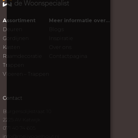
Assortiment
Meer informatie over…
Deuren
Blogs
Gordijnen
Inspiratie
Kasten
Over ons
Raamdecoratie
Contactpagina
Trappen
Vloeren – Trappen
Contact
Burgersdijkstraat 10
2225 AV Katwijk
071 40 74 605
info@meijvogelhout.nl