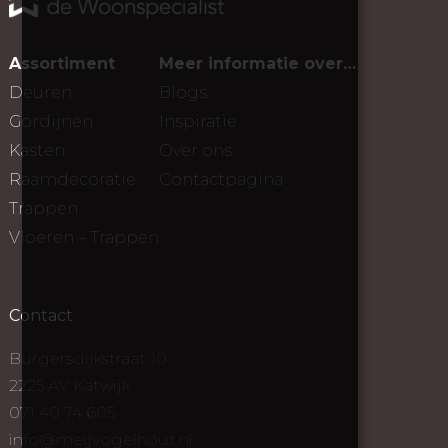
Assortiment
Meer informatie over…
Deuren
Blogs
Gordijnen
Inspiratie
Kasten
Over ons
Raamdecoratie
Contactpagina
Trappen
Vloeren – Trappen
Contact
Burgersdijkstraat 10
2225 AV Katwijk
071 40 74 605
info@meijvogelhout.nl