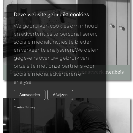
Deze website gebruikt cookies
We gebruiken cookies om inhoud
en advertenties te personaliseren,
sociale mediafuncties te bieden
en verkeer te analyseren. We delen
gegevens over uw gebruik van
onze site met onze partners voor
Benut een ruimte optimaal met maatwerk meubels
sociale media, adverteren en
analyse.
Aanvaarden
Afwijzen
Cookies
Privacy