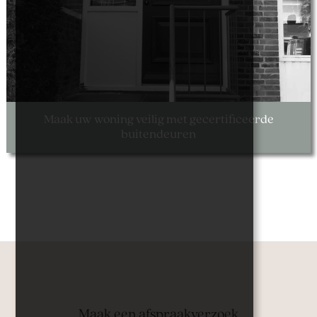
Maak uw woning veilig met gecertificeerde
buitendeuren
Maak een afspraakverzoek