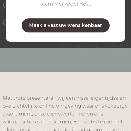
digitaal wagenwijd
Team Meijvogel Hout
open
Maak alvast uw wens kenbaar
Gepubliceerd op: 08-08-2025
Met trots presenteren wij een frisse, eigentijdse en
overzichtelijke online omgeving waar ons volledige
assortiment, onze dienstverlening en ons
vakmanschap samenkomen. Een website die niet
alleen inspireert, maar ook uitnodigt om langs te