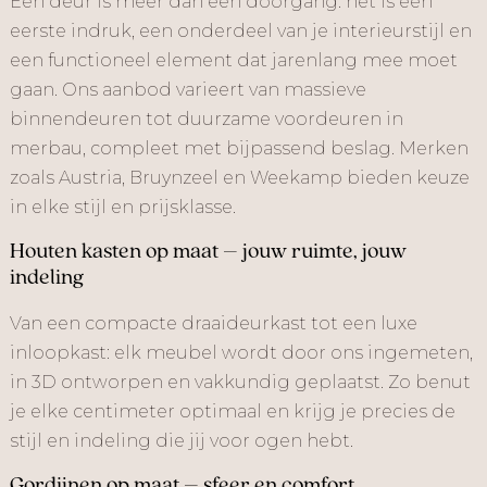
Een deur is meer dan een doorgang: het is een
eerste indruk, een onderdeel van je interieurstijl en
een functioneel element dat jarenlang mee moet
gaan. Ons aanbod varieert van massieve
binnendeuren tot duurzame voordeuren in
merbau, compleet met bijpassend beslag. Merken
zoals Austria, Bruynzeel en Weekamp bieden keuze
in elke stijl en prijsklasse.
Houten kasten op maat – jouw ruimte, jouw
indeling
Van een compacte draaideurkast tot een luxe
inloopkast: elk meubel wordt door ons ingemeten,
in 3D ontworpen en vakkundig geplaatst. Zo benut
je elke centimeter optimaal en krijg je precies de
stijl en indeling die jij voor ogen hebt.
Gordijnen op maat – sfeer en comfort