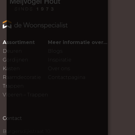
Assortiment
Meer informatie over…
Deuren
Blogs
Gordijnen
Inspiratie
Kasten
Over ons
Raamdecoratie
Contactpagina
Trappen
Vloeren – Trappen
Contact
Burgersdijkstraat 10