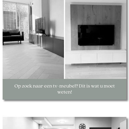
Op zoek naar een tv-meubel? Dit is wat u moet
weten!