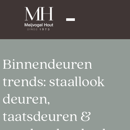
Binnendeuren
trends: staallook
deuren,
taatsdeuren &