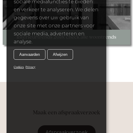
sociale mediafuncties te bieden
en verkeer te analyseren. We delen
gegevens over uw gebruik van
onze site met onze partners voor
sociale media, adverteren en
Interieurtrends 2018: check alle woontrends
analyse.
Aanvaarden
Afwijzen
Cookies
Privacy
Maak een afspraakverzoek
Afspraakverzoek