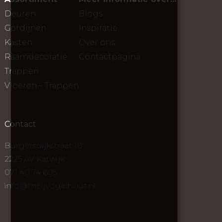
Deuren
Blogs
Gordijnen
Inspiratie
Kasten
Over ons
Raamdecoratie
Contactpagina
Trappen
Vloeren – Trappen
Contact
Burgersdijkstraat 10
2225 AV Katwijk
071 40 74 605
info@meijvogelhout.nl