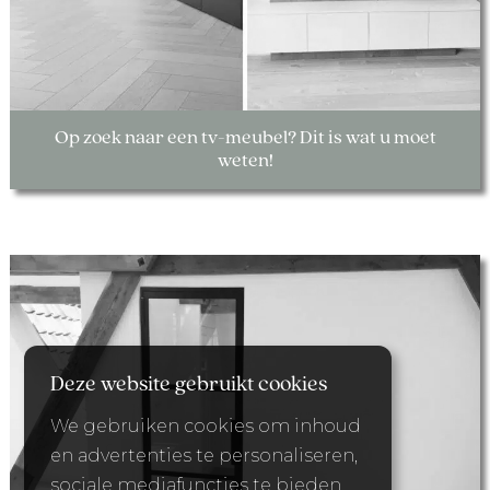
Op zoek naar een tv-meubel? Dit is wat u moet
weten!
Deze website gebruikt cookies
We gebruiken cookies om inhoud
en advertenties te personaliseren,
sociale mediafuncties te bieden