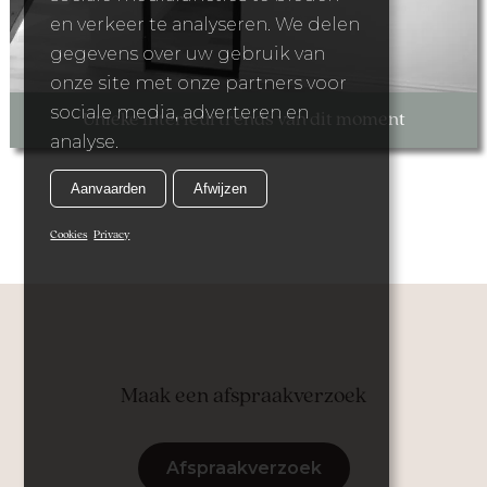
en verkeer te analyseren. We delen
gegevens over uw gebruik van
onze site met onze partners voor
sociale media, adverteren en
Unieke interieurtrends van dit moment
analyse.
Aanvaarden
Afwijzen
Cookies
Privacy
Maak een afspraakverzoek
Afspraakverzoek