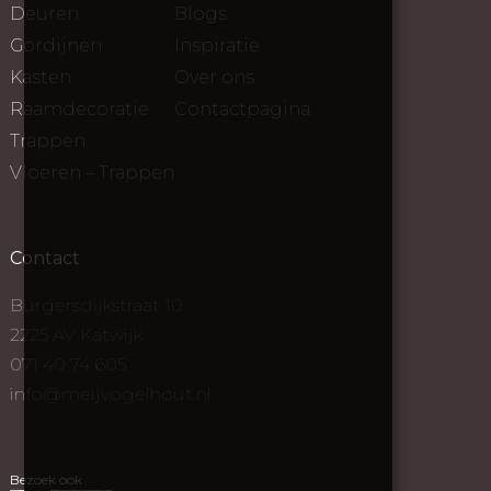
Deuren
Blogs
Gordijnen
Inspiratie
Kasten
Over ons
Raamdecoratie
Contactpagina
Trappen
Vloeren – Trappen
Contact
Burgersdijkstraat 10
2225 AV Katwijk
071 40 74 605
info@meijvogelhout.nl
Bezoek ook