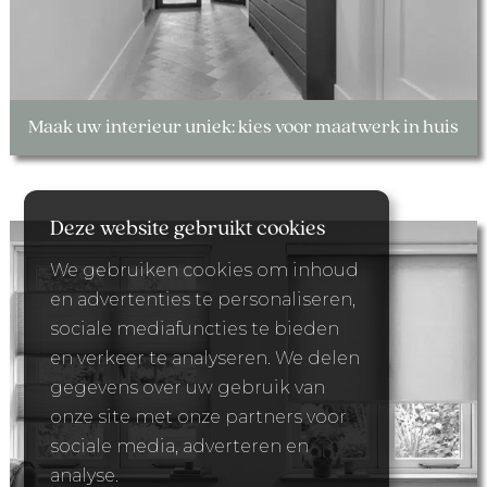
Maak uw interieur uniek: kies voor maatwerk in huis
Deze website gebruikt cookies
We gebruiken cookies om inhoud
en advertenties te personaliseren,
sociale mediafuncties te bieden
en verkeer te analyseren. We delen
gegevens over uw gebruik van
onze site met onze partners voor
sociale media, adverteren en
analyse.