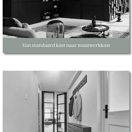
Van standaard kast naar maatwerkkast