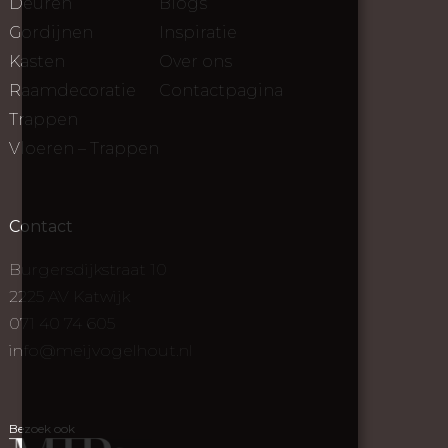
Deuren
Blogs
Gordijnen
Inspiratie
Kasten
Over ons
Raamdecoratie
Contactpagina
Trappen
Vloeren – Trappen
Contact
Burgersdijkstraat 10
2225 AV Katwijk
071 40 74 605
info@meijvogelhout.nl
Bezoek ook