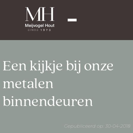
Een kijkje bij onze
metalen
binnendeuren
Gepubliceerd op: 30-04-2018