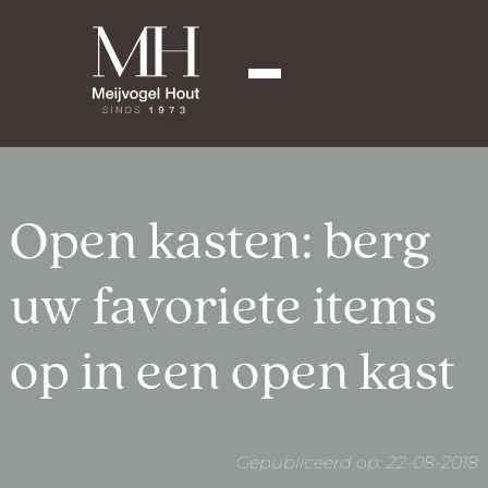
Open kasten: berg
uw favoriete items
op in een open kast
Gepubliceerd op: 22-08-2018