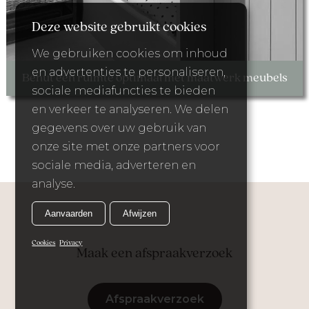
Deze website gebruikt cookies
We gebruiken cookies om inhoud
en advertenties te personaliseren,
Benut een ruimte optimaal met maatwerk meubels
sociale mediafuncties te bieden
en verkeer te analyseren. We delen
gegevens over uw gebruik van
onze site met onze partners voor
sociale media, adverteren en
analyse.
Aanvaarden
Afwijzen
Cookies
Privacy
Maak een afspraakverzoek
Afspraakverzoek