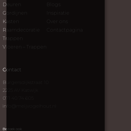
Deuren
Blogs
Gordijnen
Inspiratie
Kasten
Over ons
Raamdecoratie
Contactpagina
Trappen
Vloeren – Trappen
Contact
Burgersdijkstraat 10
2225 AV Katwijk
071 40 74 605
info@meijvogelhout.nl
Bezoek ook