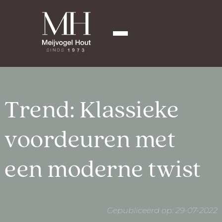
Trend: Klassieke
voordeuren met
een moderne twist
Gepubliceerd op: 29-07-2022