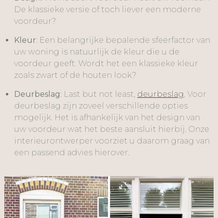
De klassieke versie of toch liever een moderne
voordeur?
Kleur
: Een belangrijke bepalende sfeerfactor van
uw woning is natuurlijk de kleur die u de
voordeur geeft. Wordt het een klassieke kleur
zoals zwart of de houten look?
Deurbeslag
: Last but not least,
deurbeslag
. Voor
deurbeslag zijn zoveel verschillende opties
mogelijk. Het is afhankelijk van het design van
uw voordeur wat het beste aansluit hierbij. Onze
interieurontwerper voorziet u daarom graag van
een passend advies hierover.