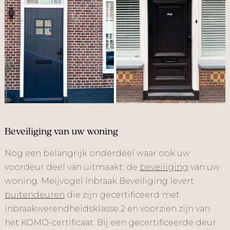
Beveiliging van uw woning
Nog een belangrijk onderdeel waar ook uw
voordeur deel van uitmaakt: de
beveiliging
van uw
woning. Meijvogel Inbraak Beveiliging levert
buitendeuren
die zijn gecertificeerd met
inbraakwerendheidsklasse 2 en voorzien zijn van
het KOMO-certificaat. Bij een gecertificeerde deur