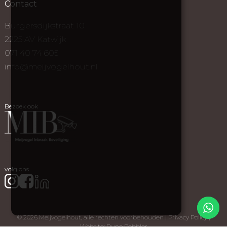
Contact
Burgersdijkstraat 10
2225 AV Katwijk
071 40 74 605
info@meijvogelhout.nl
Bezoek ook
volg ons
© 2026 Meijvogelhout, alle rechten voorbehouden |
Privacy Policy |
Website: Dune Pebbler