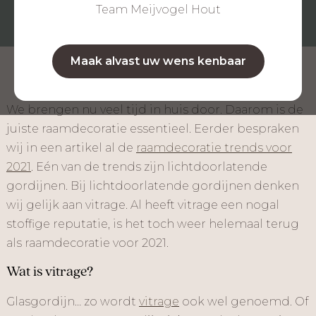
Team Meijvogel Hout
Maak alvast uw wens kenbaar
We brengen nu veel tijd in huis door. Daarom is de
juiste raamdecoratie essentieel. Eerder bespraken
wij in een artikel al de
raamdecoratie trends voor
2021
. Eén van de trends zijn lichtdoorlatende
gordijnen. Bij lichtdoorlatende gordijnen denken
wij gelijk aan vitrage. Al heeft vitrage een nogal
stoffige reputatie, is het toch weer helemaal terug
als raamdecoratie voor 2021.
Wat is vitrage?
Glasgordijn… zo wordt
vitrage
ook wel genoemd. Of