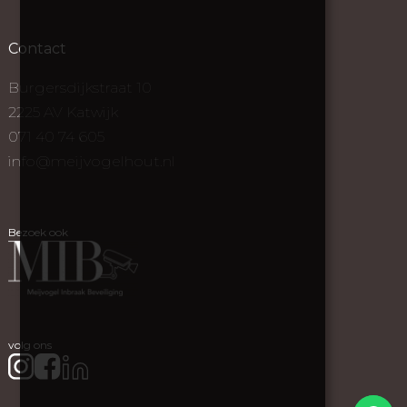
Contact
Burgersdijkstraat 10
2225 AV Katwijk
071 40 74 605
info@meijvogelhout.nl
Bezoek ook
volg ons