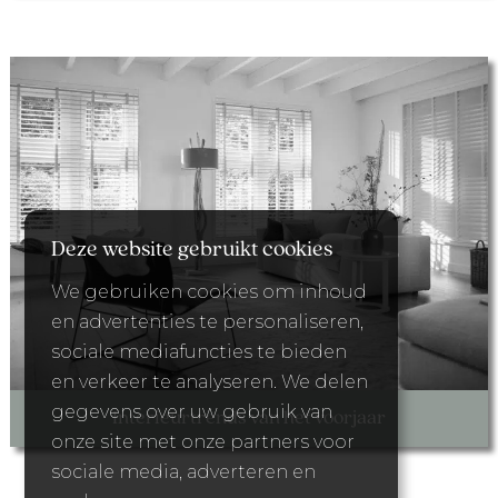
Deze website gebruikt cookies
We gebruiken cookies om inhoud
en advertenties te personaliseren,
sociale mediafuncties te bieden
en verkeer te analyseren. We delen
gegevens over uw gebruik van
Interieurtrends van het voorjaar
onze site met onze partners voor
sociale media, adverteren en