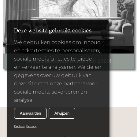
Deze website gebruikt cookies
We gebruiken cookies om inhoud
en advertenties te personaliseren,
sociale mediafuncties te bieden
Dé raamdecoratie trends voor 2020!
en verkeer te analyseren. We delen
gegevens over uw gebruik van
onze site met onze partners voor
sociale media, adverteren en
analyse.
Aanvaarden
Afwijzen
Cookies
Privacy