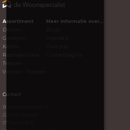
Assortiment
Meer informatie over…
Deuren
Blogs
Gordijnen
Inspiratie
Kasten
Over ons
Raamdecoratie
Contactpagina
Trappen
Vloeren – Trappen
Contact
Burgersdijkstraat 10
2225 AV Katwijk
071 40 74 605