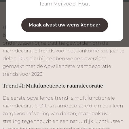
Team Meijvogel Hout
Maak alvast uw wens kenbaar
Het nieuwe jaar is bijna aangebroken en dat
betekent natuurlijk nieuwe trends! Het is
ondertussen bijna traditie geworden om de
raamdecoratie trends
voor het aankomende jaar te
delen. Dus hierbij hebben we een overzicht
gemaakt met de opvallendste raamdecoratie
trends voor 2023.
Trend #1: Multifunctionele raamdecoratie
De eerste opvallende trend is multifunctionele
raamdecoratie
. Dit is raamdecoratie die niet alleen
zorgt voor afwering van de zon, maar ook uv-
straling tegenhoudt en een natuurlijk luchtkussen