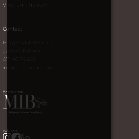
Vloeren – Trappen
Contact
Burgersdijkstraat 10
2225 AV Katwijk
071 40 74 605
info@meijvogelhout.nl
Bezoek ook
volg ons