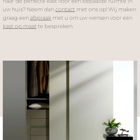
naar de perfecte kast voor een bepaalde ruimte in
uw huis? Neem dan
contact
met ons op! Wij maken
graag een
afspraak
met u om uw wensen voor een
kast op maat
te bespreken.