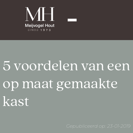
5 voordelen van een
op maat gemaakte
kast
Gepubliceerd op: 23-01-2019