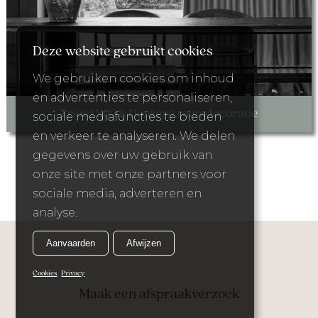
Deze website gebruikt cookies
We gebruiken cookies om inhoud
en advertenties te personaliseren,
Trend 2022: Donkere raamdecoratie
sociale mediafuncties te bieden
en verkeer te analyseren. We delen
gegevens over uw gebruik van
onze site met onze partners voor
sociale media, adverteren en
analyse.
Aanvaarden
Afwijzen
Cookies
Privacy
Maak een afspraakverzoek