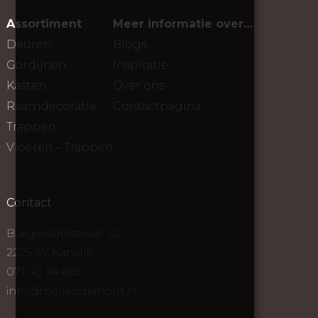
Assortiment
Meer informatie over…
Deuren
Blogs
Gordijnen
Inspiratie
Kasten
Over ons
Raamdecoratie
Contactpagina
Trappen
Vloeren – Trappen
Contact
Burgersdijkstraat 10
2225 AV Katwijk
071 40 74 605
info@meijvogelhout.nl