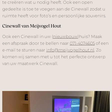
te creëren wat u nodig heeft. Ook een open
gedeelte is toe te voegen aan de Cinewall zodat u
ruimte heeft voor foto’s en persoonlijke souvenirs.
Cinewall van Meijvogel Hout
Ook een Cinewall in uw (
nieuwbouw
)huis? Maak
een afspraak door te bellen naar
071-4074605
of een
e-mail te sturen naar
info@meijvogelhout.nl
. Zo
komen wij samen met u tot het perfecte ontwerp
van uw maatwerk Cinewall.