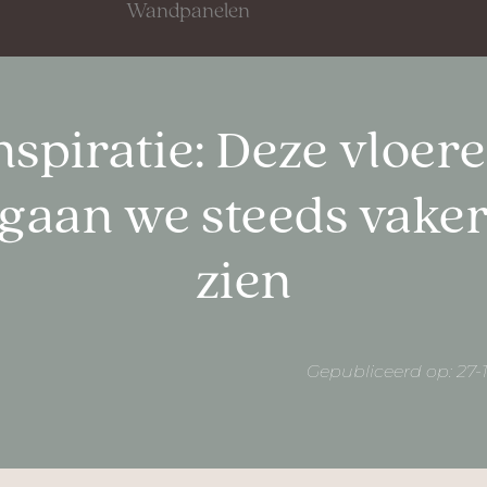
Wandpanelen
nspiratie: Deze vloer
gaan we steeds vake
zien
Gepubliceerd op: 27-