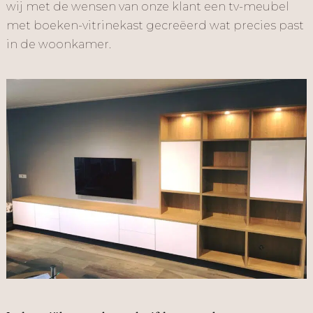
wij met de wensen van onze klant een tv-meubel
met boeken-vitrinekast gecreëerd wat precies past
in de woonkamer.