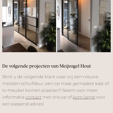
De volgende projecten van Meijvogel Hout
Bent u de volgende klant waar wij een nieuwe
metalen schuifdeur, een op maat gemaakte kast of
tv-meubel komen plaatsen? Neem voor meer
informatie
contact
met ons op of
kom langs
voor
een passend advies!