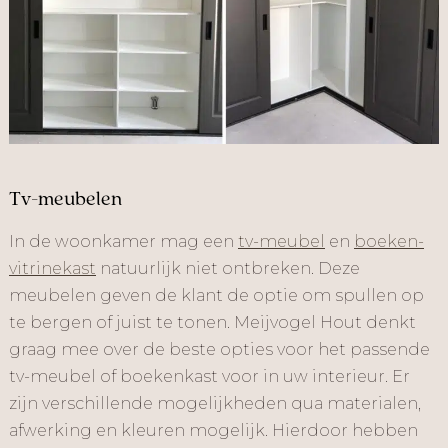
Tv-meubelen
In de woonkamer mag een
tv-meubel
en
boeken-
vitrinekast
natuurlijk niet ontbreken. Deze
meubelen geven de klant de optie om spullen op
te bergen of juist te tonen. Meijvogel Hout denkt
graag mee over de beste opties voor het passende
tv-meubel of boekenkast voor in uw interieur. Er
zijn verschillende mogelijkheden qua materialen,
afwerking en kleuren mogelijk. Hierdoor hebben