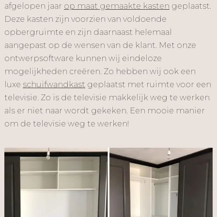
afgelopen jaar
op maat gemaakte kasten
geplaatst.
Deze kasten zijn voorzien van voldoende
opbergruimte en zijn daarnaast helemaal
aangepast op de wensen van de klant. Met onze
ontwerpsoftware kunnen wij eindeloze
mogelijkheden creëren. Zo hebben wij ook een
luxe
schuifwandkast
geplaatst met ruimte voor een
televisie. Zo is de televisie makkelijk weg te werken
als er niet naar wordt gekeken. Een mooie manier
om de televisie weg te werken!