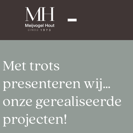
Met trots
presenteren wij…
onze gerealiseerde
projecten!