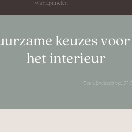
Wandpanelen
uurzame keuzes voor 
het interieur
Gepubliceerd op: 31-