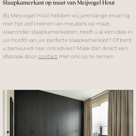
Slaapkamerkast op maat van Meijvogel Hout
Bij Meijvogel Hout hebben wij jarenlange ervaring
met het zelf creëren van meubels op maat,
waaronder slaapkamerkasten. Heeft u al een idee in
uw hoofd van uw perfecte slaapkamerkast? Of bent
u benieuwd naar ons advies? Maak dan direct een
afspraak door
contact
met ons op te nemen.