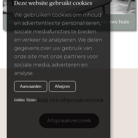
Deze website gebruikt cookies
We gebruiken cookies om inhoud
De 5 stappen voor de inrichting van uw nieuwe huis
en advertenties te personaliseren,
sociale mediafuncties te bieden
en verkeer te analyseren. We delen
gegevens over uw gebruik van
onze site met onze partners voor
sociale media, adverteren en
analyse.
Aanvaarden
Afwijzen
Maak een afspraakverzoek
Cookies
Privacy
Afspraakverzoek