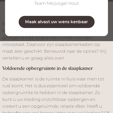
Team Meijvogel Hout
Maak alvast uw wens kenbaar
Een inloopkast, dat is van vrijwel iedere
huiseigenaar een droom. Helaas is niet ieder huis
gezegend met voldoende ruimte voor een
inloopkast. Daarvoor zijn slaapkamerkasten op
maat zeer geschikt. Benieuwd naar de opties? Wij
vertellen u er graag alles over!
Voldoende opbergruimte in de slaapkamer
De slaapkamer is de ruimte in huis waar men tot
rust komt. Het is dus essentieel om voldoende
opbergruimte te hebben in de slaapkamer. Zo
kunt u uw kleding onzichtbaar opbergen en
creëert u een opgeruimde, relaxte sfeer. Heeft u