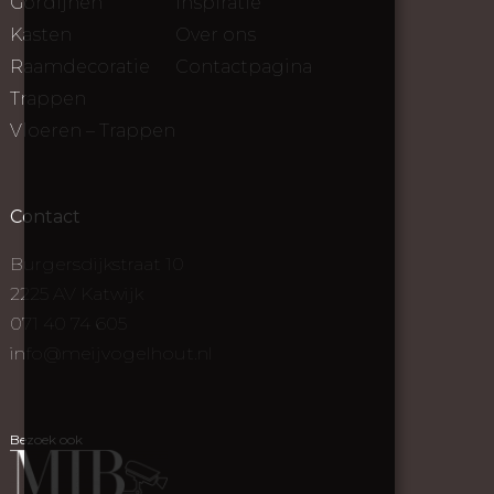
Gordijnen
Inspiratie
Kasten
Over ons
Raamdecoratie
Contactpagina
Trappen
Vloeren – Trappen
Contact
Burgersdijkstraat 10
2225 AV Katwijk
071 40 74 605
info@meijvogelhout.nl
Bezoek ook