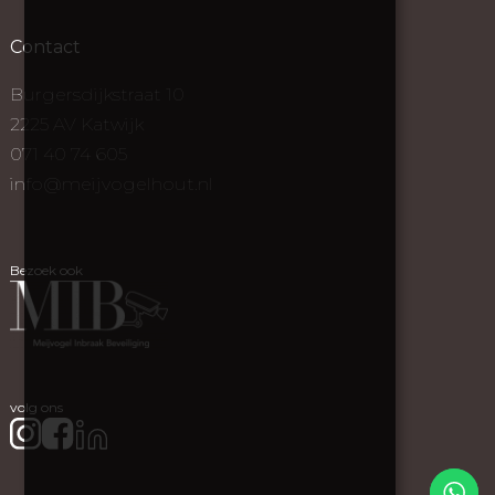
Contact
Burgersdijkstraat 10
2225 AV Katwijk
071 40 74 605
info@meijvogelhout.nl
Bezoek ook
volg ons