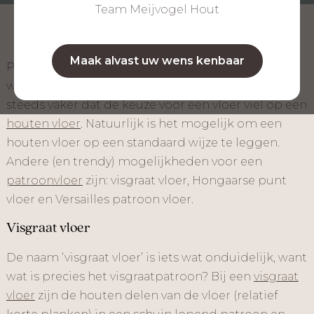
Team Meijvogel Hout
Maak alvast uw wens kenbaar
Patroonvloeren zijn helemaal terug van
weggeweest! De afgelopen jaren zagen we al
steeds vaker dat de keuze voor een vloer viel op een
houten vloer
. Natuurlijk is het mogelijk om een
houten vloer op een standaard wijze te leggen.
Andere (en trendy) mogelijkheden voor een
patroonvloer
zijn: visgraat vloer, Hongaarse punt
vloer en Versailles patroon vloer.
Visgraat vloer
De naam ‘visgraat vloer’ is iets wat onduidelijk, want
wat is precies het visgraatpatroon? Bij een
visgraat
vloer
zijn de houten delen van de vloer (relatief