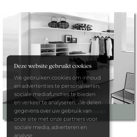
Deze website gebruikt cookies
We gebruiken cookies om inhoud
en advertenties te personaliseren,
sociale mediafuncties te bieden
en verkeer te analyseren. We delen
gegevens over uw gebruik van
Inloopkasten… op maat gemaakt
onze site met onze partners voor
sociale media, adverteren en
analyse.