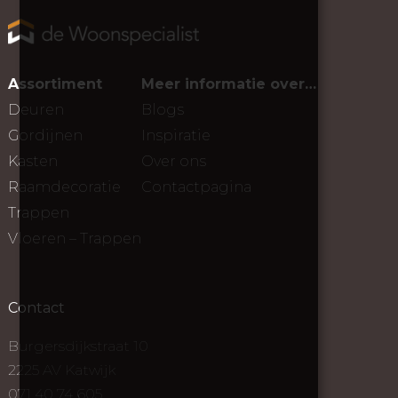
Assortiment
Meer informatie over…
Deuren
Blogs
Gordijnen
Inspiratie
Kasten
Over ons
Raamdecoratie
Contactpagina
Trappen
Vloeren – Trappen
Contact
Burgersdijkstraat 10
2225 AV Katwijk
071 40 74 605