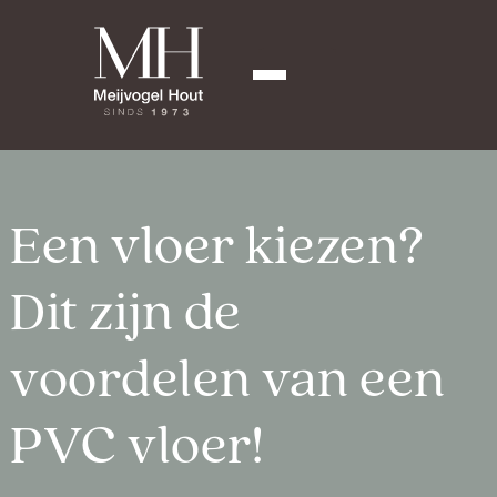
Een vloer kiezen?
Dit zijn de
voordelen van een
PVC vloer!