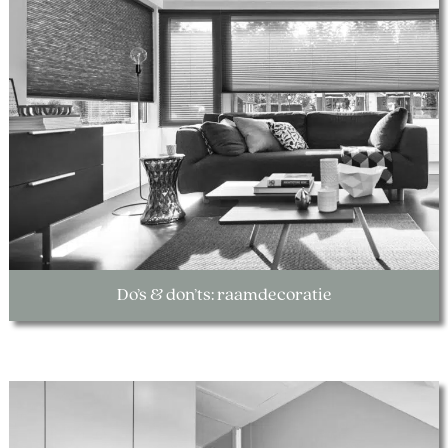
Do’s & don’ts: raamdecoratie