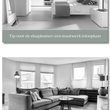
Tip voor de slaapkamer; een maatwerk inloopkast