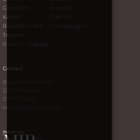
Gordijnen
Inspiratie
Kasten
Over ons
Raamdecoratie
Contactpagina
Trappen
Vloeren – Trappen
Contact
Burgersdijkstraat 10
2225 AV Katwijk
071 40 74 605
info@meijvogelhout.nl
Bezoek ook