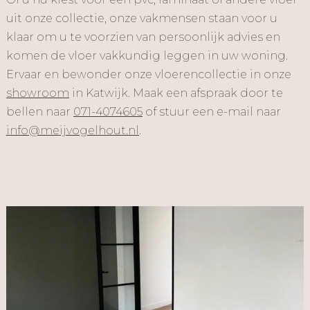
uit onze collectie, onze vakmensen staan voor u
klaar om u te voorzien van persoonlijk advies en
komen de vloer vakkundig leggen in uw woning.
Ervaar en bewonder onze vloerencollectie in onze
showroom
in Katwijk. Maak een afspraak door te
bellen naar
071-4074605
of stuur een e-mail naar
info@meijvogelhout.nl
.