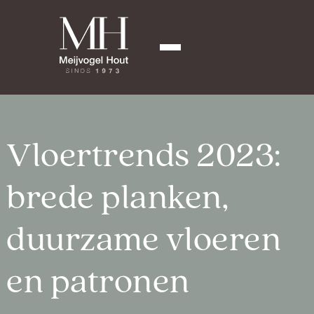
Vloertrends 2023:
brede planken,
duurzame vloeren
en patronen