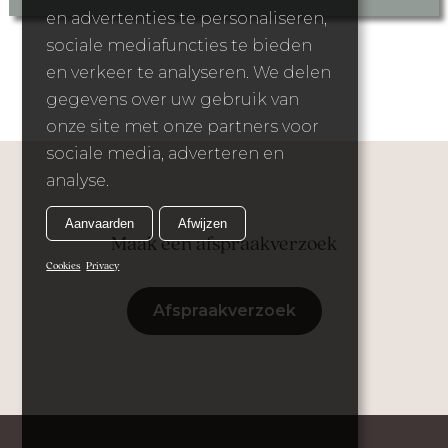
en advertenties te personaliseren,
sociale mediafuncties te bieden
en verkeer te analyseren. We delen
gegevens over uw gebruik van
onze site met onze partners voor
sociale media, adverteren en
analyse.
Aanvaarden
Afwijzen
Maak een afspraakverzoek
Cookies
Privacy
Afspraakverzoek