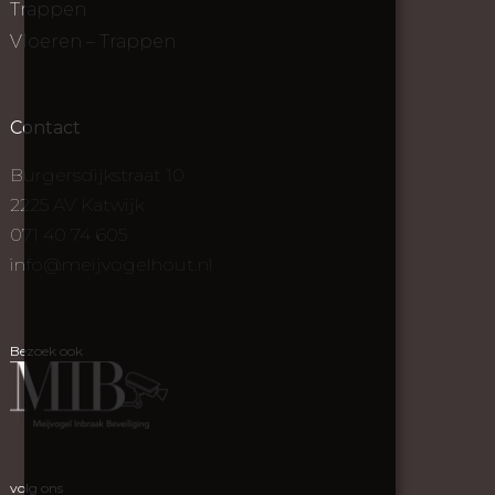
Trappen
Vloeren – Trappen
Contact
Burgersdijkstraat 10
2225 AV Katwijk
071 40 74 605
info@meijvogelhout.nl
Bezoek ook
volg ons