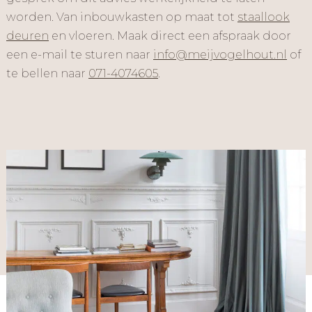
worden. Van inbouwkasten op maat tot
staallook
deuren
en vloeren. Maak direct een afspraak door
een e-mail te sturen naar
info@meijvogelhout.nl
of
te bellen naar
071-4074605
.