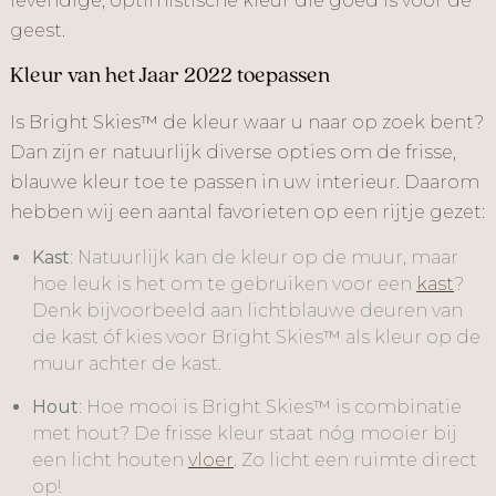
levendige, optimistische kleur die goed is voor de
geest.
Kleur van het Jaar 2022 toepassen
Is Bright Skies™ de kleur waar u naar op zoek bent?
Dan zijn er natuurlijk diverse opties om de frisse,
blauwe kleur toe te passen in uw interieur. Daarom
hebben wij een aantal favorieten op een rijtje gezet:
Kast
: Natuurlijk kan de kleur op de muur, maar
hoe leuk is het om te gebruiken voor een
kast
?
Denk bijvoorbeeld aan lichtblauwe deuren van
de kast óf kies voor Bright Skies™ als kleur op de
muur achter de kast.
Hout
: Hoe mooi is Bright Skies™ is combinatie
met hout? De frisse kleur staat nóg mooier bij
een licht houten
vloer
. Zo licht een ruimte direct
op!