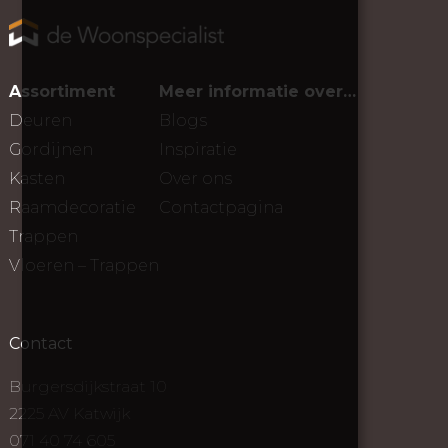
Assortiment
Meer informatie over…
Deuren
Blogs
Gordijnen
Inspiratie
Kasten
Over ons
Raamdecoratie
Contactpagina
Trappen
Vloeren – Trappen
Contact
Burgersdijkstraat 10
2225 AV Katwijk
071 40 74 605