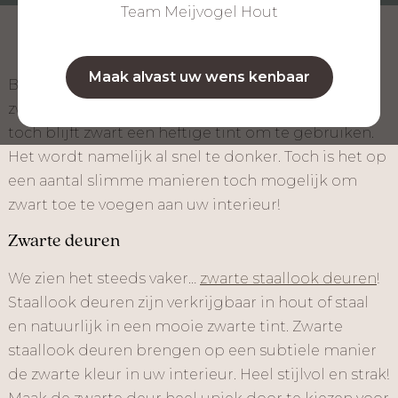
Team Meijvogel Hout
Maak alvast uw wens kenbaar
Black and white all the way! De combinatie van
zwart wit is heel populair in een interieur, maar
toch blijft zwart een heftige tint om te gebruiken.
Het wordt namelijk al snel te donker. Toch is het op
een aantal slimme manieren toch mogelijk om
zwart toe te voegen aan uw interieur!
Zwarte deuren
We zien het steeds vaker…
zwarte staallook deuren
!
Staallook deuren zijn verkrijgbaar in hout of staal
en natuurlijk in een mooie zwarte tint. Zwarte
staallook deuren brengen op een subtiele manier
de zwarte kleur in uw interieur. Heel stijlvol en strak!