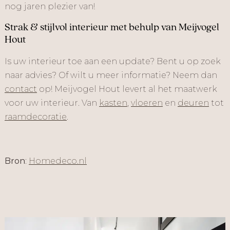
nog jaren plezier van!
Strak & stijlvol interieur met behulp van Meijvogel
Hout
Is uw interieur toe aan een update? Bent u op zoek
naar advies? Of wilt u meer informatie? Neem dan
contact
op! Meijvogel Hout levert al het maatwerk
voor uw interieur. Van
kasten
,
vloeren
en
deuren
tot
raamdecoratie
.
Bron
:
Homedeco.nl