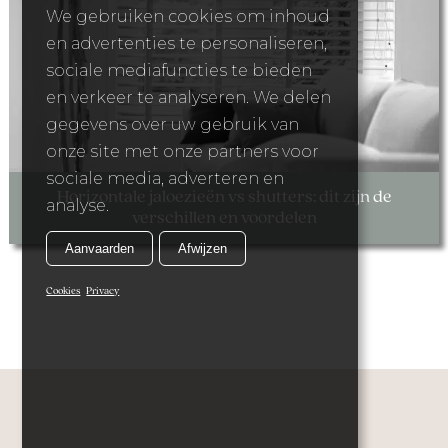
We gebruiken cookies om inhoud
en advertenties te personaliseren,
sociale mediafuncties te bieden
en verkeer te analyseren. We delen
gegevens over uw gebruik van
onze site met onze partners voor
sociale media, adverteren en
Horizontale jaloezieën vs shutters: dit zijn de
analyse.
verschillen en voordelen
Aanvaarden
Afwijzen
Cookies
Privacy