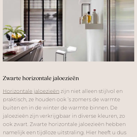
Zwarte horizontale jaloezieën
Horizontale jaloezieën
zijn niet alleen stijlvol en
praktisch, ze houden ook ‘s zomers de warmte
buiten en in de winter de warmte binnen. De
jaloezieën zijn verkrijgbaar in diverse kleuren, zo
ook zwart. Zwarte horizontale jaloezieën hebben
namelijk een tijdloze uitstraling. Hier heeft u dus